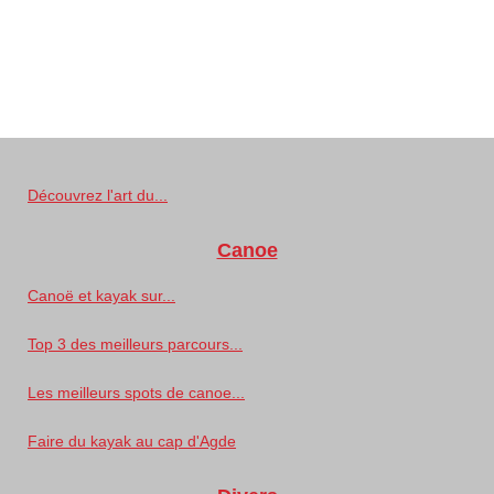
Découvrez l'art du...
Canoe
Canoë et kayak sur...
Top 3 des meilleurs parcours...
Les meilleurs spots de canoe...
Faire du kayak au cap d'Agde