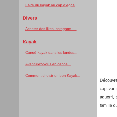
Faire du kayak au cap d'Agde
Divers
Acheter des likes Instagram :...
Kayak
Canoë-kayak dans les landes...
Aventurez-vous en canoë...
Comment choisir un bon Kayak...
Découvre
captivan
aguerri,
famille o