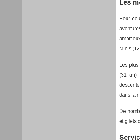
Les me
Pour ceu
aventures
ambitieu
Minis (12
Les plus
(31 km),
descentes
dans la n
De nombre
et gilets
Servic