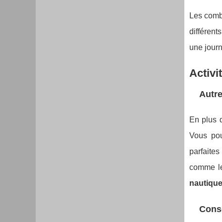
Les comb
différent
une jour
Activi
Autre
En plus
Vous po
parfaite
comme le
nautiqu
Conse