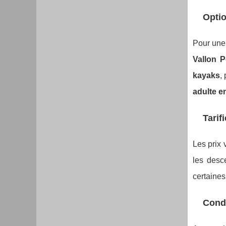
Optio
Pour une
Vallon P
kayaks
,
adulte e
Tarif
Les prix 
les desc
certaine
Condi