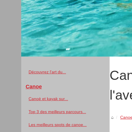
Can
Découvrez l'art du...
Canoe
l'av
Canoë et kayak sur...
Top 3 des meilleurs parcours...
Cano
Les meilleurs spots de canoe...