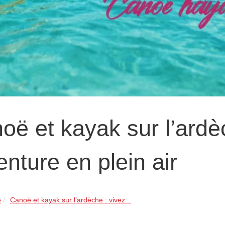
oë et kayak sur l’ardè
enture en plein air
e
Canoë et kayak sur l’ardèche : vivez...