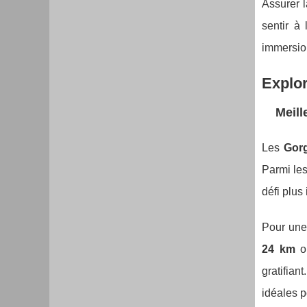
Assurer l
sentir à
immersio
Explor
Meill
Les
Gor
Parmi les
défi plus
Pour une
24 km
o
gratifian
idéales p