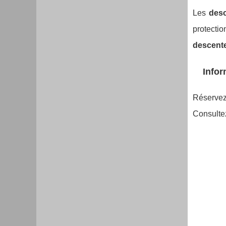
Les
desc
protecti
descent
Infor
Réserve
Consulte